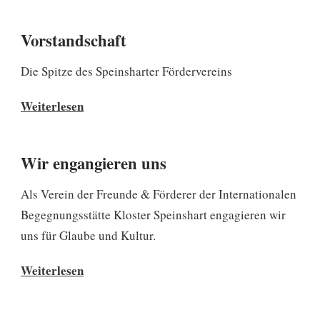
Euro
für
Vorstandschaft
Kloster
Speinshart
Die Spitze des Speinsharter Fördervereins
Vorstandschaft
Weiterlesen
Wir engangieren uns
Als Verein der Freunde & Förderer der Internationalen
Begegnungsstätte Kloster Speinshart engagieren wir
uns für Glaube und Kultur.
Wir
Weiterlesen
engangieren
uns