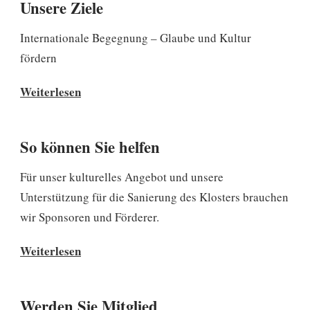
Unsere Ziele
Internationale Begegnung – Glaube und Kultur
fördern
Unsere
Weiterlesen
Ziele
So können Sie helfen
Für unser kulturelles Angebot und unsere
Unterstützung für die Sanierung des Klosters brauchen
wir Sponsoren und Förderer.
So
Weiterlesen
können
Sie
Werden Sie Mitglied