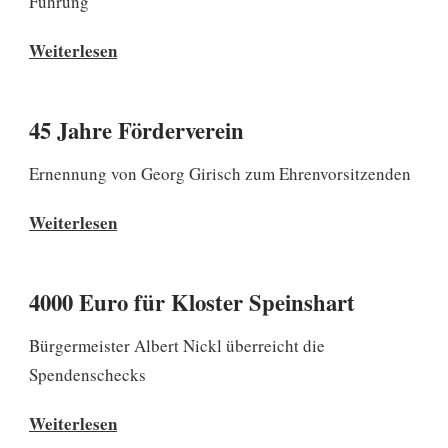
Führung
Mitgliederversammlung
Weiterlesen
des
Fördervereins
45 Jahre Förderverein
–
Rückblick
Ernennung von Georg Girisch zum Ehrenvorsitzenden
und
45
Weiterlesen
Ausblick
Jahre
voller
Förderverein
Zuversicht
4000 Euro für Kloster Speinshart
Bürgermeister Albert Nickl überreicht die
Spendenschecks
4000
Weiterlesen