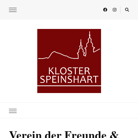
KLOSTER SPEINSHART
Glaube.Begegnung.Kultur
Verein der Freunde &