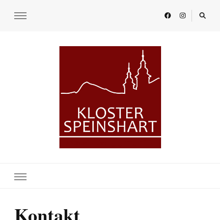
KLOSTER SPEINSHART
Glaube.Begegnung.Kultur
Kontakt