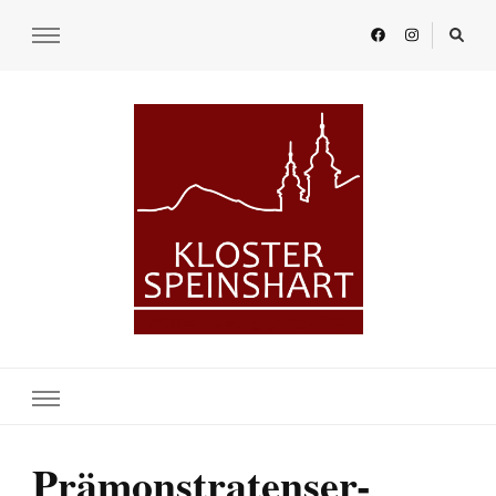
KLOSTER SPEINSHART
Glaube.Begegnung.Kultur
Prämonstratenser-