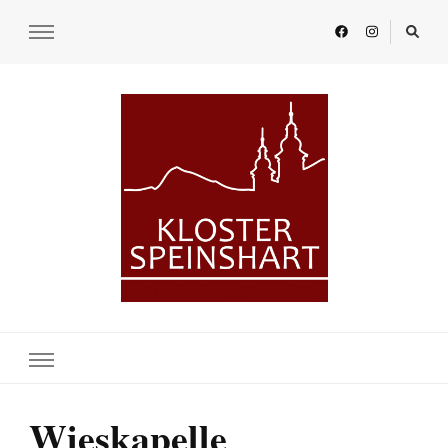
KLOSTER SPEINSHART
Glaube.Begegnung.Kultur
Wieskapelle