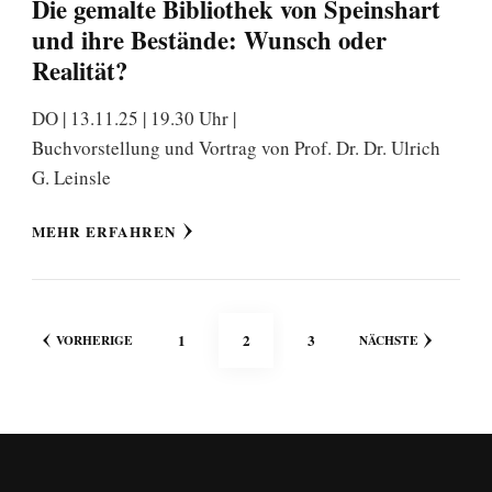
Die gemalte Bibliothek von Speinshart
und ihre Bestände: Wunsch oder
Realität?
DO | 13.11.25 | 19.30 Uhr |
Buchvorstellung und Vortrag von Prof. Dr. Dr. Ulrich
G. Leinsle
MEHR ERFAHREN
Seitennummerierung
SEITE
SEITE
SEITE
1
2
3
VORHERIGE
NÄCHSTE
der
Beiträge