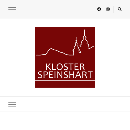
KLOSTER SPEINSHART
Glaube.Begegnung.Kultur