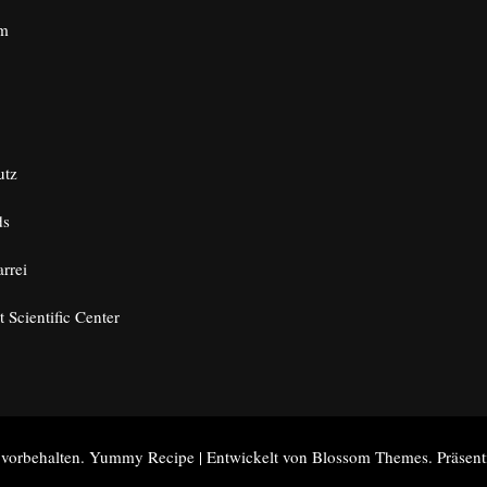
um
utz
ds
arrei
t Scientific Center
 vorbehalten.
Yummy Recipe | Entwickelt von
Blossom Themes
. Präsen