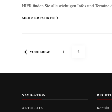
HIER finden Sie alle wichtigen Infos und Termine 
MEHR ERFAHREN
Seitennummerierung
SEITE
SEITE
1
2
VORHERIGE
der
Beiträge
NAVIGATION
RECHTL
AKTUELLES
Kontakt