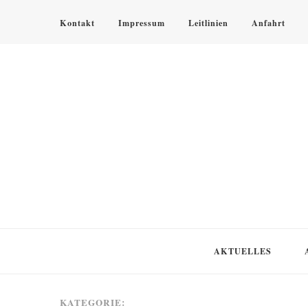
Kontakt
Impressum
Leitlinien
Anfahrt
KLOSTER SPEINSHART
Glaube.Begegnung.Kultur
AKTUELLES
KATEGORIE: