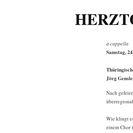
HERZTÖ
a cappella
Samstag, 24
Thüringisch
Jörg Gensle
Nach gefeier
überregiona
Wie klingt e
einem Chor i