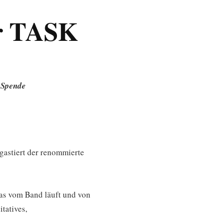
r TASK
e Spende
gastiert der renommierte
das vom Band läuft und von
tatives,