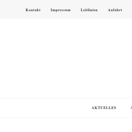
Kontakt
Impressum
Leitlinien
Anfahrt
KLOSTER SPEINSHART
Glaube.Begegnung.Kultur
AKTUELLES