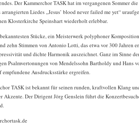
ndes. Der Kammerchor TASK hat im vergangenen Sommer die 
 arrangierten Liedes „Jesus’ blood never failed me yet“ uraufge
n Klosterkirche Speinshart wiederholt erlebbar.
 bekanntesten Stücke, ein Meisterwerk polyphoner Komposition,
und zehn Stimmen von Antonio Lotti, das etwa vor 300 Jahren e
pressivität und dichte Harmonik auszeichnet. Ganz im Sinne de
gen Psalmvertonungen von Mendelssohn Bartholdy und Hans von
ef empfundene Ausdrucksstärke ergreifen.
hor TASK ist bekannt für seinen runden, kraftvollen Klang un
r Akzente. Der Dirigent Jörg Genslein führt die Konzertbesuc
d.
chortask.de