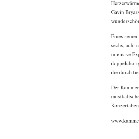
Herzerwärme
Gavin Bryars
wunderschöne
Eines seiner
sechs, acht 
intensive Ex
doppelchöri
die durch ti
Der Kammerc
musikalische
Konzertaben
www.kammer