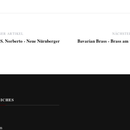
ER ARTIKEL
NÄCHSTE
 S. Norberto - Neue Nürnberger
Bavarian Brass - Brass am
ICHES
um