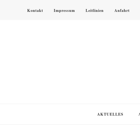
Kontakt
Impressum
Leitlinien
Anfahrt
KLOSTER SPEINSHART
Glaube.Begegnung.Kultur
AKTUELLES