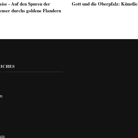
eise - Auf den Spuren der
Gott und die Oberpfalz: Künstlic
nser durchs goldene Flandern
ICHES
um
utz