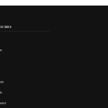
ICHES
um
utz
ds
arrei