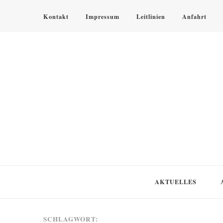
Kontakt
Impressum
Leitlinien
Anfahrt
KLOSTER SPEINSHART
Glaube.Begegnung.Kultur
AKTUELLES
SCHLAGWORT: