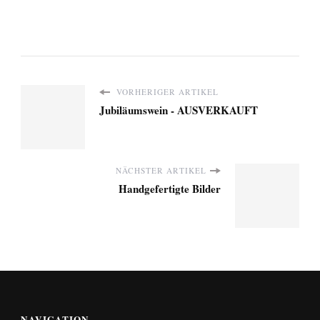
VORHERIGER ARTIKEL
Jub­il­äu­ms­w­ein - AUSVERKAUFT
NÄCHSTER ARTIKEL
Handgefertigte Bilder
NAVIGATION