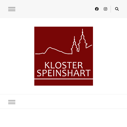
KLOSTER SPEINSHART
Glaube.Begegnung.Kultur