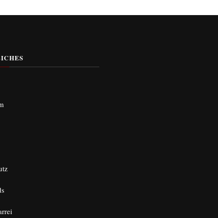
ICHES
um
utz
ds
arrei