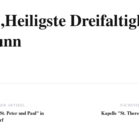
Heiligste Dreifaltig
unn
ER ARTIKEL
NÄCHSTE
"St. Peter und Paul" in
Kapelle "St. There
rf