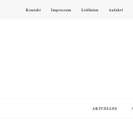
Kontakt
Impressum
Leitlinien
Anfahrt
KLOSTER SPEINSHART
Glaube.Begegnung.Kultur
AKTUELLES