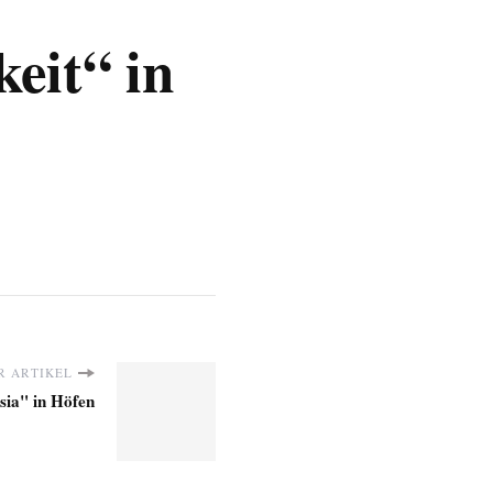
keit“ in
R ARTIKEL
sia" in Höfen