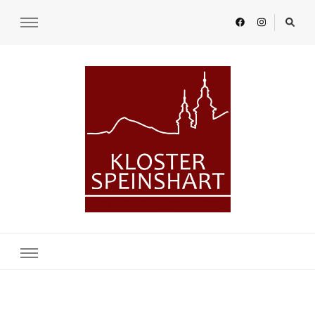
KLOSTER SPEINSHART
Glaube.Begegnung.Kultur