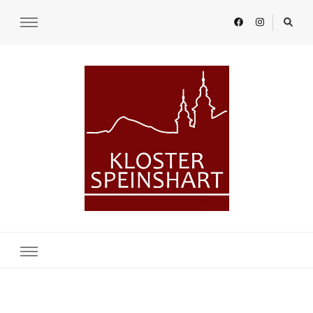
KLOSTER SPEINSHART
Glaube.Begegnung.Kultur