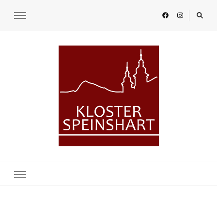
KLOSTER SPEINSHART
Glaube.Begegnung.Kultur