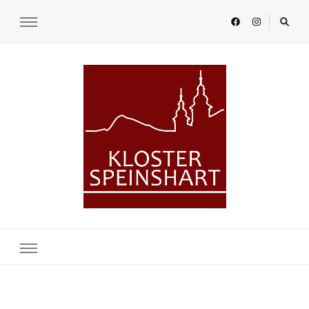
KLOSTER SPEINSHART
Glaube.Begegnung.Kultur